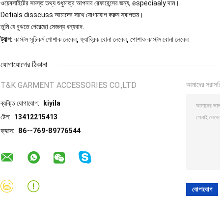
ওয়েবসাইটের সমস্ত তথ্য শুধুমাত্র আপনার রেফারেন্সের জন্য, especiaaly দাম।
Detials disscuss আমাদের সাথে যোগাযোগ করুন স্বাগতম।
তুমি যে বুঝতে পেরেছো সেজন্য ধন্যবাদ.
,
,
ট্যাগ:
কাস্টম সূচিকর্ম পোশাক লেবেল
ফ্যাব্রিক বোনা লেবেল
পোশাক কাস্টম বোনা লেবেল
যোগাযোগের ঠিকানা
T&K GARMENT ACCESSORIES CO.,LTD
আমাদের সরাসর
ব্যক্তি যোগাযোগ:
kiyila
টেল:
13412215413
ফ্যাক্স:
86--769-89776544