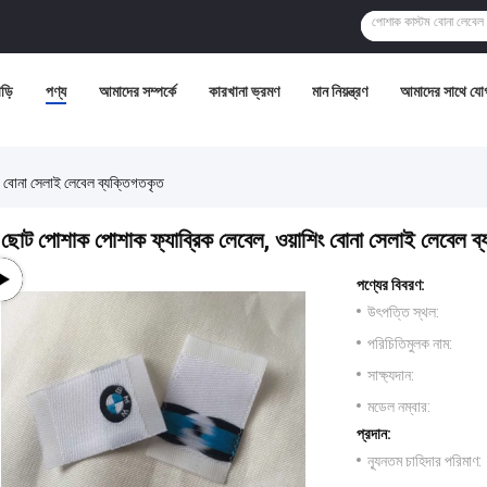
ড়ি
পণ্য
আমাদের সম্পর্কে
কারখানা ভ্রমণ
মান নিয়ন্ত্রণ
আমাদের সাথে যো
ং বোনা সেলাই লেবেল ব্যক্তিগতকৃত
ছোট পোশাক পোশাক ফ্যাব্রিক লেবেল, ওয়াশিং বোনা সেলাই লেবেল ব্
পণ্যের বিবরণ:
উৎপত্তি স্থল:
পরিচিতিমুলক নাম:
সাক্ষ্যদান:
মডেল নম্বার:
প্রদান:
ন্যূনতম চাহিদার পরিমাণ: