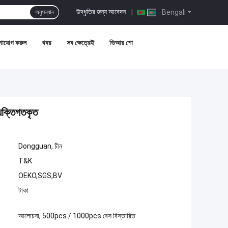
উদ্ধৃতির জন্য আবেদন
|
Bengali
অনুসন্ধান
গাযোগ করুন
খবর
সব ক্ষেত্রেই
ভিআর শো
যক্তিগতকৃত
Dongguan, চীন
T&K
OEKO,SGS,BV
টাকা
আলোচনা, 500pcs / 1000pcs বেস বিস্তারিত