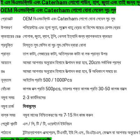
ই এম বিএমডব্লিউ এবং Caterham লোগো গাউন, হাগ, জুতা এবং তাই জন্য সুবর
OEM বিএমডব্লিউ এবং Caterham লোগো বোনা লেবেল সুচ লুম
প্রোডাক্ট
OEM বিএমডব্লিউ এবং Caterham লোগো বোনা লেবেল সুচ লুম
উপকরণ
পলিয়েস্টার এবং তুলা সুতা, লূরেক্স ধাতু থ্রেড বা বিশেষ মাছের রেশম থ্রেড
ব্যবহারের রেঞ্জ
পোশাক, জুতা, ব্যাগ, টুপি, খেলনা ইত্যাদি জন্য ব্যাপকভাবে ব্যবহৃত
প্রযুক্তি
বিস্তৃত লুম মেশিন বা সুচ লুম মেশিন দ্বারা বোনা
প্রান্ত
তাপ কাটা, লেজারের কাটা, অতিস্বনক কাটা বা লক প্রান্ত উপর
আয়তন
আমরা আপনার অনুরোধ হিসাবে উত্পাদন করা হবে, 20cm সর্বাধিক প্রস্থ
রঙ
আমরা আপনার অনুরোধ হিসাবে উত্পাদন করা হবে, 9 অধিকাংশ সময়ে রং
নূন্যতম
আইটেম প্রতি 500 / 1000Pcs
বোঁচকা
কাগজ বক্স প্রতি 500pcs, তারপর শক্ত কাগজ প্রতি 30-50 কাগজ বাক্সে
নমুনা সময়
2-3 কার্যদিবসের
নমুনা চার্জ
বিনামূল্যে
বাল্ক সময়
নমুনা মানের নিশ্চিতকরণের পর 7-15 দিন কাজ করুন
পেমেন্ট শব্দটি
এল / সি, টি / টি, ওয়েস্টার্ন ইউনিয়ন
পাঠানো
ইন্টারন্যাশনাল এক্সপ্রেস, টিএনটি, ইউ.পি.এস., ডিএইচএল, ফেডক্স বা আপনার অনুরোধ 