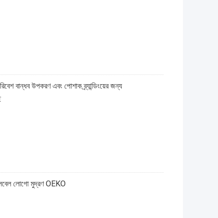
বেশ বান্ধব উপকরণ এবং পোশাক ব্র্যান্ডিংয়ের জন্য
ে
লেবেল লোগো মুদ্রণ OEKO