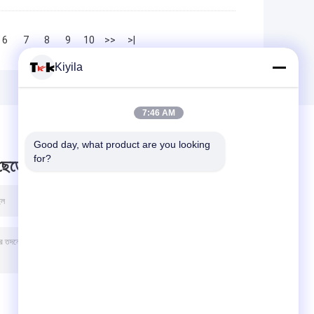
6
7
8
9
10
>>
>|
Kiyila
7:46 AM
Good day, what product are you looking 
for?
 ছেড়ে