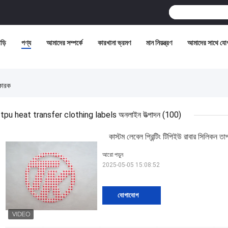
ড়ি
পণ্য
আমাদের সম্পর্কে
কারখানা ভ্রমণ
মান নিয়ন্ত্রণ
আমাদের সাথে যো
কারক
tpu heat transfer clothing labels অনলাইন উত্পাদন
(100)
কাস্টম লেবেল প্রিন্টিং টিপিইউ রাবার সিলিকন 
আরো পড়ুন
2025-05-05 15:08:52
যোগাযোগ