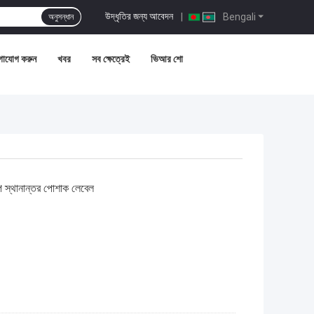
উদ্ধৃতির জন্য আবেদন
|
Bengali
অনুসন্ধান
গাযোগ করুন
খবর
সব ক্ষেত্রেই
ভিআর শো
তাপ স্থানান্তর পোশাক লেবেল