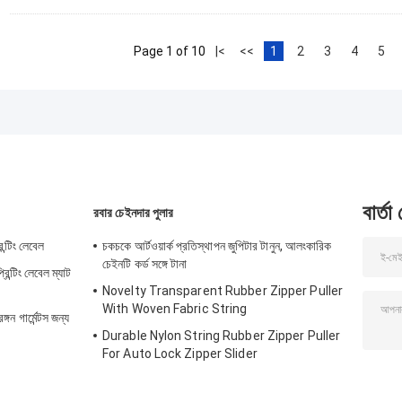
Page 1 of 10
|<
<<
1
2
3
4
5
বার্তা
রবার চেইনদার পুলার
ন্টিং লেবেল
চকচকে আর্টওয়ার্ক প্রতিস্থাপন জুপিটার টানুন, আলংকারিক
চেইনটি কর্ড সঙ্গে টানা
্রিন্টিং লেবেল ম্যাট
Novelty Transparent Rubber Zipper Puller
With Woven Fabric String
্গন গার্মেন্টস জন্য
Durable Nylon String Rubber Zipper Puller
For Auto Lock Zipper Slider