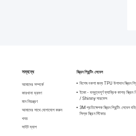
সম্বন্ধে
স্ক্রিন প্রিন্টিং লেবেল
বিশেষ নকশা জন্য TPU উপাদান স্ক্রিন প্রি
আমাদের সম্পর্কে
ইকো - বন্ধুত্বপূর্ণ ফ্যাব্রিক কাপড় স্ক্রিন প
কারখানা ভ্রমণ
/ Shinny সারফেস
মান নিয়ন্ত্রণ
3M প্রতিক্ষেপক স্ক্রিন প্রিন্টিং লেবেল বহিরঙ
আমাদের সাথে যোগাযোগ করুন
সিল্ক স্ক্রিন স্টিকার
খবর
সাইট ম্যাপ