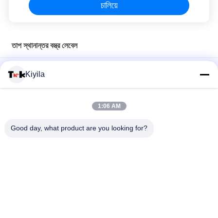
চালিয়ে
তাপ স্থানান্তর বস্ত্র লেবেল
কাস্টম টি-শার্ট সিলিকন লেবেল ধোয়া 3 ডি নরম সিলিকন লোগো তাপ স্থানান্তর সিলিকন ব্যাজ
Kiyila
কাস্টম ছাঁচ ইনজেকশন সিলিকন লেবেল ধোয়া 3D নরম সিলিকন লোগো তাপ স্থানান্তর
সিলিকন ব্যাজ
1:06 AM
কাস্টম অনুকরণ আইস আধা স্বচ্ছ চকচকে টিপিইউ লোগো তাপ স্থানান্তর লেবেল পোশাকের
Good day, what product are you looking for?
জন্য
সব
কাস্টম পোশাক প্যাচ
কাস্টম দোরোখা প্যাচ