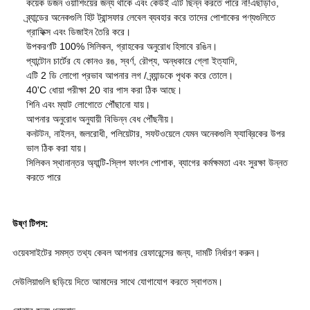
কয়েক ডজন ওয়াশিংয়ের জন্য থাকে এবং কেউই এটি ছিন্ন করতে পারে না!এছাড়াও,
ব্র্যান্ডের অনেকগুলি হিট ট্রান্সফার লেবেল ব্যবহার করে তাদের পোশাকের পণ্যগুলিতে
গ্রাফিক্স এবং ডিজাইন তৈরি করে।
উপকরণটি 100% সিলিকন, গ্রাহকের অনুরোধ হিসাবে রঙিন।
প্যান্টোন চার্টের যে কোনও রঙ, স্বর্ণ, রৌপ্য, অন্ধকারে গ্লো ইত্যাদি,
এটি 2 ডি লোগো প্রভাব আপনার লগ / ব্র্যান্ডকে পৃথক করে তোলে।
40'C ধোয়া পরীক্ষা 20 বার পাস করা ঠিক আছে।
শিনি এবং ম্যাট লোগোতে পৌঁছানো যায়।
আপনার অনুরোধ অনুযায়ী বিভিন্ন বেধ পৌঁছনীয়।
কনটটন, নাইলন, জলরোধী, পলিয়েটার, সফটওয়েলে যেমন অনেকগুলি ফ্যাব্রিকের উপর
ভাল ঠিক করা যায়।
সিলিকন স্থানান্তর অ্যান্টি-স্লিপ ফাংশন পোশাক, ব্যাগের কর্মক্ষমতা এবং সুরক্ষা উন্নত
করতে পারে
উষ্ণ টিপস:
ওয়েবসাইটের সমস্ত তথ্য কেবল আপনার রেফারেন্সের জন্য, দামটি নির্ধারণ করুন।
দেউলিয়াগুলি ছড়িয়ে দিতে আমাদের সাথে যোগাযোগ করতে স্বাগতম।