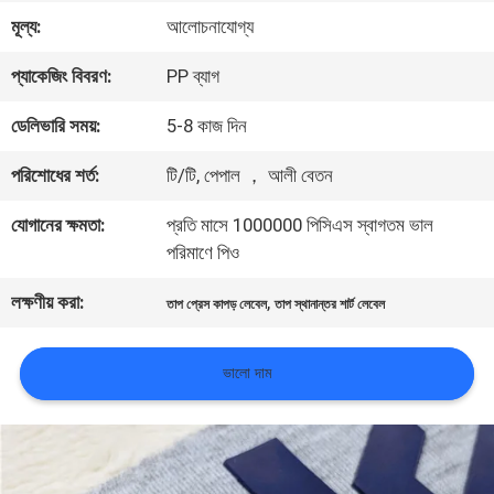
মূল্য:
আলোচনাযোগ্য
মান
প্যাকেজিং বিবরণ:
PP ব্যাগ
নিয়ন্ত্রণ
ডেলিভারি সময়:
5-8 কাজ দিন
আমাদের
পরিশোধের শর্ত:
টি/টি, পেপাল ， আলী বেতন
সাথে
যোগানের ক্ষমতা:
প্রতি মাসে 1000000 পিসিএস স্বাগতম ভাল
পরিমাণে পিও
যোগাযোগ
লক্ষণীয় করা:
,
করুন
তাপ প্রেস কাপড় লেবেল
তাপ স্থানান্তর শার্ট লেবেল
ভালো দাম
খবর
সব