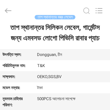
2026
T&K
Garment
Accessories
তাপ স্থানান্তর বস্ত্র লেবেল
Co.,Ltd.
All
বাড়ি
তাপ স্থানান্তর সিলিকন লেবেল, গার্মেন্টস
Rights
Reserved.
জন্য এমবসড লোগো পিভিসি রাবার প্যাচ
পণ্য
উৎপত্তি স্থল:
Dongguan, চীন
আমাদের
পরিচিতিমুলক নাম:
T&K
সম্পর্কে
সাক্ষ্যদান:
OEKO,SGS,BV
মডেল নম্বার:
টাকা
কারখানা
ন্যূনতম চাহিদার
500PCS আলোচনা সাপেক্ষে
ভ্রমণ
পরিমাণ: