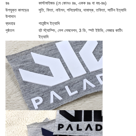
রঙ
কাস্টমাইজড (যে কোনও রঙ, একক রঙ বা বহু-রঙ)
উপযুক্ত কাপড়ের
সুতি, ফিতা, নাইলন, পলিয়েস্টার, দামাস্ক, তফিতা, সাটিন ইত্যাদি
উপাদান
ব্যবহার
গার্মেন্টস ইত্যাদি
পৃষ্ঠতল
হট স্ট্যাম্পিং, লেপ লেমনেশন, 3 ডি, স্পট ইউভি, লেজার কাটিং
ইত্যাদি