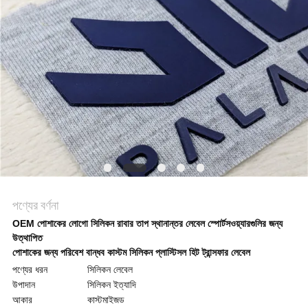
ক্ষেত্রেই
VR
SHOW
সাইট
ম্যাপ
পণ্যের বর্ণনা
গোপনীয়তা
OEM পোশাকের লোগো সিলিকন রাবার তাপ স্থানান্তর লেবেল স্পোর্টসওয়্যারগুলির জন্য
উত্থাপিত
নীতি
পোশাকের জন্য পরিবেশ বান্ধব কাস্টম সিলিকন প্লাস্টিসল হিট ট্রান্সফার লেবেল
পণ্যের ধরন
সিলিকন লেবেল
উপাদান
সিলিকন ইত্যাদি
আকার
কাস্টমাইজড