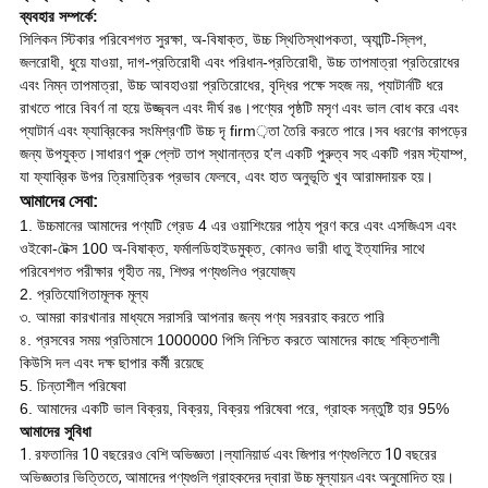
ব্যবহার সম্পর্কে:
সিলিকন স্টিকার পরিবেশগত সুরক্ষা, অ-বিষাক্ত, উচ্চ স্থিতিস্থাপকতা, অ্যান্টি-স্লিপ,
জলরোধী, ধুয়ে যাওয়া, দাগ-প্রতিরোধী এবং পরিধান-প্রতিরোধী, উচ্চ তাপমাত্রা প্রতিরোধের
এবং নিম্ন তাপমাত্রা, উচ্চ আবহাওয়া প্রতিরোধের, বৃদ্ধির পক্ষে সহজ নয়, প্যাটার্নটি ধরে
রাখতে পারে বিবর্ণ না হয়ে উজ্জ্বল এবং দীর্ঘ রঙ।পণ্যের পৃষ্ঠটি মসৃণ এবং ভাল বোধ করে এবং
প্যাটার্ন এবং ফ্যাব্রিকের সংমিশ্রণটি উচ্চ দৃ firm়তা তৈরি করতে পারে।সব ধরণের কাপড়ের
জন্য উপযুক্ত।সাধারণ পুরু প্লেট তাপ স্থানান্তর হ'ল একটি পুরুত্ব সহ একটি গরম স্ট্যাম্প,
যা ফ্যাব্রিক উপর ত্রিমাত্রিক প্রভাব ফেলবে, এবং হাত অনুভূতি খুব আরামদায়ক হয়।
আমাদের সেবা:
1. উচ্চমানের আমাদের পণ্যটি গ্রেড 4 এর ওয়াশিংয়ের পাঠ্য পূরণ করে এবং এসজিএস এবং
ওইকো-টেক্স 100 অ-বিষাক্ত, ফর্মালডিহাইডমুক্ত, কোনও ভারী ধাতু ইত্যাদির সাথে
পরিবেশগত পরীক্ষার গৃহীত নয়, শিশুর পণ্যগুলিও প্রযোজ্য
2. প্রতিযোগিতামূলক মূল্য
৩. আমরা কারখানার মাধ্যমে সরাসরি আপনার জন্য পণ্য সরবরাহ করতে পারি
৪. প্রসবের সময় প্রতিমাসে 1000000 পিসি নিশ্চিত করতে আমাদের কাছে শক্তিশালী
কিউসি দল এবং দক্ষ ছাপার কর্মী রয়েছে
5. চিন্তাশীল পরিষেবা
6. আমাদের একটি ভাল বিক্রয়, বিক্রয়, বিক্রয় পরিষেবা পরে, গ্রাহক সন্তুষ্টি হার 95%
আমাদের সুবিধা
1. রফতানির 10 বছরেরও বেশি অভিজ্ঞতা।ল্যানিয়ার্ড এবং জিপার পণ্যগুলিতে 10 বছরের
অভিজ্ঞতার ভিত্তিতে, আমাদের পণ্যগুলি গ্রাহকদের দ্বারা উচ্চ মূল্যায়ন এবং অনুমোদিত হয়।