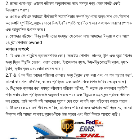
2. মানের শংসাপত্র: ওইকো পরীক্ষার অনুমোদনের সাথে সমস্ত পণ্য, যেমন মানটি একটি
উদ্যোগের প্রাণ।
৩. ওএম ও ওডিএম সহায়তা: দীর্ঘমেয়াদী সহযোগিতার সম্পর্ক স্থাপনের জন্য দেশে এবং বিদেশে
অনেকগুলি সুপরিচিত ব্র্যান্ডের সাথে ডিজাইনটির প্রতি মনোনিবেশ করে এবং সকল ধরণের পোশাক
এবং আনুষাঙ্গিক উত্পাদন করে।
৪. পেশাদার পরিষেবা: বিক্রয়কর্মী দলের সদস্যরা যে কোনও সময় আমাদের বিক্রয় ও তার আগে
২৪ ঘন্টা পেশাদার owned
আমাদের সম্পর্কে:
1. টি এবং কে গার্মেন্টস অ্যাকসেসরিজ কো। লিমিটেড পোশাক, লাগেজ, টুপি এবং জুতা শিল্পের
জন্য স্ক্রিন প্রিন্টিং লেবেল, ওয়াশ লেবেল, ইনজেকশন ব্যাজ, উচ্চ-ফ্রিকোয়েন্সি ব্যাজ, হ্যাং-
ট্যাগ, স্থানান্তর এবং বোনা লেবেল করে।
2.T & K মন দিয়ে তাদের পরিষেবা দেওয়ার জন্য "ব্র্যান্ড রক্ষা করা এবং এর মান প্রচার করা",
আমরা কাঁচামাল, টেকনিক, কাজের প্রক্রিয়া এবং এগুলি থেকে বিশদ তৈরির ক্ষেত্রে ভাল।
৩. টিএন্ডকে ব্যবহার করা সমস্ত কাঁচামাল পরিবেশ পরীক্ষা, টি অ্যান্ড কে ভালভাবে প্রতিটি
পণ্য করার মানক প্রক্রিয়াগুলি অনুসরণ করতে পারে এবং টিএন্ডকে এক্সেলেন্স গ্রাহক পরিষেবা
দল রয়েছে, তাই আপনি যদি আমাদের সুযোগ দেন তবে আপনি ভাল পরিবেশন করতে পারেন।
৪. টি এবং কে এর অর্থ শীর্ষ থেকে কিং, আমাদের পরিষেবা এবং আপনার স্মার্ট পছন্দ সহ, আমরা
বিশ্বাস করি আমরা আপনার ব্র্যান্ডগুলিকে উচ্চ স্তরে এবং শীর্ষে কিংতে আনতে পারি।