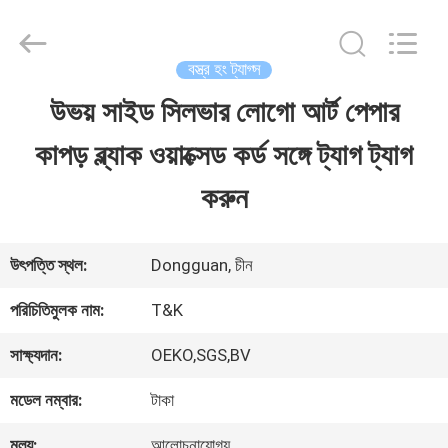
2026
T&K
Garment
Accessories
বস্ত্র হং ট্যাগ্স
Co.,Ltd.
All
বাড়ি
উভয় সাইড সিলভার লোগো আর্ট পেপার
Rights
Reserved.
কাপড় ব্ল্যাক ওয়াক্সেড কর্ড সঙ্গে ট্যাগ ট্যাগ
পণ্য
করুন
আমাদের
উৎপত্তি স্থল:
Dongguan, চীন
সম্পর্কে
পরিচিতিমুলক নাম:
T&K
সাক্ষ্যদান:
OEKO,SGS,BV
কারখানা
মডেল নম্বার:
টাকা
ভ্রমণ
মূল্য:
আলোচনাযোগ্য