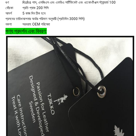
গুণ
Rohs পাস, এসজিএস এবং এফডিএ সার্টিফিকেট এবং ওকেো-টিএক্স স্ট্যান্ডার্ড 100
বোঁচকা
প্রতি প্যাক 200 পিসি
আদর্শ
5 কাজ দিন ঠিক হবে
প্রসবের তারিখ
আপনার অর্ডার পরিমাণ অনুযায়ী (প্রতিদিন 3000 পিসি)
নকশা
সরবরাহ OEM পরিষেবা
পণ্য প্রদর্শন এবং বিবরণ: