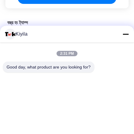
বস্ত্র হং ট্যাগ্স
Kiyila
পোশাকের জন্য কাস্টম নিজস্ব ব্র্যান্ড লোগো পেপার পিভিসি জিন্স পেপার হ্যাংট্যাগ
কালো কাগজ কার্ড Folded পোশাক Hang ট্যাগ্স ইকো - বন্ধুত্বপূর্ণ কালি মুদ্রণ সাদা
2:31 PM
লোগো
Good day, what product are you looking for?
পোশাকের জন্য পাইকারি কাস্টম পেপার লোগো সুইং হ্যাং ট্যাগ
সব
কাস্টম পোশাক প্যাচ
কাস্টম দোরোখা প্যাচ
তাপ স্থানান্তর বস্ত্র লেবেল
স্ক্রিন প্রিন্টিং লেবেল