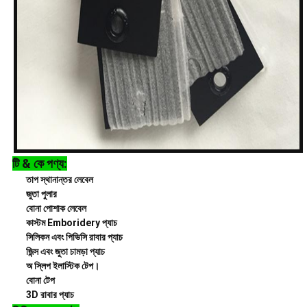
টি & কে পণ্য:
তাপ স্থানান্তর লেবেল
জুতা পুলার
বোনা পোশাক লেবেল
কাস্টম Emboridery প্যাচ
সিলিকন এবং পিভিসি রাবার প্যাচ
জিন্স এবং জুতা চামড়া প্যাচ
অ স্লিপ ইলাস্টিক টেপ।
বোনা টেপ
3D রাবার প্যাচ