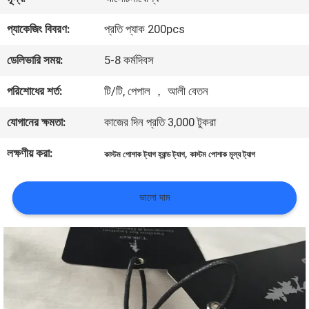
মান
প্যাকেজিং বিবরণ:
প্রতি প্যাক 200pcs
নিয়ন্ত্রণ
ডেলিভারি সময়:
5-8 কর্মদিবস
পরিশোধের শর্ত:
টি/টি, পেপাল ， আলী বেতন
আমাদের
যোগানের ক্ষমতা:
কাজের দিন প্রতি 3,000 টুকরা
সাথে
লক্ষণীয় করা:
,
কাস্টম পোশাক ট্যাগ হ্যান্ড ট্যাগ
কাস্টম পোশাক মূল্য ট্যাগ
যোগাযোগ
করুন
ভালো দাম
খবর
সব