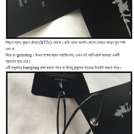
পিছনে স্থল, মুদ্রণ রৌপ্য (877c) লোগো। ছবি থেকে আপনি লোগো দেখতে পারেন খুব স্পষ্ট
এবং না
ফিরে রং grinning। উভয় পক্ষের ম্যাড ল্যামিনেশন, এখন এই আর্টওয়ার্ক ব্যবহৃত একটি
প্রবণতা হয়ে ওঠে।
এটি শুধুমাত্র hangtag রক্ষা করতে পারে না কিন্তু ব্র্যান্ডের স্তরের উন্নতি করতে পারে।