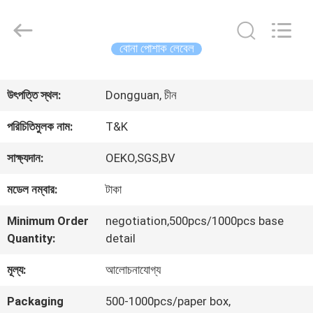
2026
T&K
Garment
Accessories
বোনা পোশাক লেবেল
Co.,Ltd.
All
বাড়ি
Rights
Reserved.
উৎপত্তি স্থল:
Dongguan, চীন
পণ্য
পরিচিতিমুলক নাম:
T&K
সাক্ষ্যদান:
OEKO,SGS,BV
আমাদের
মডেল নম্বার:
টাকা
সম্পর্কে
Minimum Order
negotiation,500pcs/1000pcs base
Quantity:
detail
কারখানা
মূল্য:
আলোচনাযোগ্য
ভ্রমণ
Packaging
500-1000pcs/paper box,