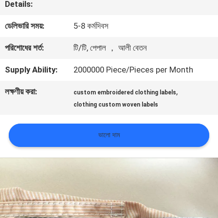
Details:
মান
ডেলিভারি সময়:
5-8 কর্মদিবস
নিয়ন্ত্রণ
পরিশোধের শর্ত:
টি/টি, পেপাল ， আলী বেতন
Supply Ability:
2000000 Piece/Pieces per Month
আমাদের
লক্ষণীয় করা:
,
সাথে
custom embroidered clothing labels
clothing custom woven labels
যোগাযোগ
করুন
ভালো দাম
খবর
সব