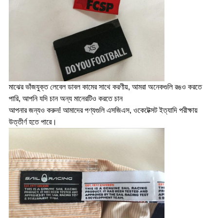
মাঝের ভাঁজযুক্ত লেবেল ডাবল কামের সাথে করণীয়, আমরা অনেকগুলি রঙও করতে
পারি, আপনি যদি চান অন্য মানেরটিও করতে চান
আপনার জন্যও করুন! আমাদের পণ্যগুলি এসজিএস, ওকেটেক্সট ইত্যাদি পরীক্ষায়
উত্তীর্ণ হতে পারে।