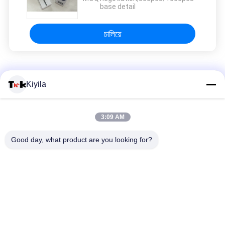
base detail
চালিয়ে
বোনা পোশাক লেবেল
Kiyila
কাস্টম ব্রোডারি প্যাচ ঘাড় উচ্চ ঘনত্ব বোনা বিলাসবহুল লেবেল জুতা জন্য
3:09 AM
কাস্টমাইজড এক্সক্লুসিভ লোগো ডিজাইন কাপড়ের জন্য প্যাচগুলিতে পূর্ণ সূচিকর্মযুক্ত
Good day, what product are you looking for?
কাস্টম উচ্চ ঘনত্বের পোশাক বোনা লেবেল বইয়ের কভার ভাঁজ ট্যাগ ব্যাগ জন্য পোশাক
সব
কাস্টম পোশাক প্যাচ
কাস্টম দোরোখা প্যাচ