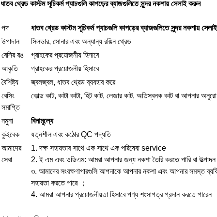
ধাতব থ্রেড কাস্টম সূচিকর্ম প্যাচগুলি কাপড়ের ব্যাজগুলিতে সুন্দর নকশায় সেলাই করুন
পদ
ধাতব থ্রেড কাস্টম সূচিকর্ম প্যাচগুলি কাপড়ের ব্যাজগুলিতে সুন্দর নকশায় সেলা
উপাদান
সিলভার, সোনার এবং অন্যান্য রঙিন থ্রেড
বেসির রঙ
গ্রাহকের প্রয়োজনীয় হিসাবে
আকৃতি
গ্রাহকের প্রয়োজনীয় হিসাবে
বৈশিষ্ট্য
জ্বলজ্বল, ধাতব থ্রেড ব্যবহার করে
বেসিং
কোল্ড কাট, কাটা কাটা, হিট কাট, লেজার কাট, অতিস্বনক কাট বা আপনার অনুর
সমাপ্তি
নমুনা
বিনামূল্যে
কুইবেক
যত্নশীল এবং কঠোর QC পদ্ধতি
আমাদের
1. দক্ষ সহায়তার সাথে এক সাথে এক পরিষেবা service
সেবা
2. ই এম এবং ওডিএম: আমরা আপনার জন্য নকশা তৈরি করতে পারি বা উত্পাদ
৩. আমাদের সংরক্ষণাগারগুলি আপনাকে আপনার নকশা এবং আপনার সমস্ত ব্যক্
সহায়তা করতে পারে ；
4. আমরা আপনার প্রয়োজনীয়তা হিসাবে পণ্য শংসাপত্র প্রদান করতে পারেন