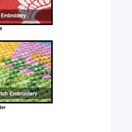
্ম
ider