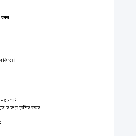
ই করুন
োধ হিসাবে।
ন করতে পারি ；
তিগত তথ্য সুরক্ষিত করতে
 ；