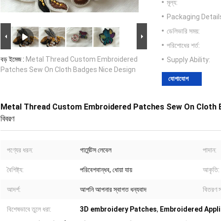
মূল্য:
Packaging Detail
ডেলিভারি সময়:
পরিশোধের শর্ত:
বড় ইমেজ :
Metal Thread Custom Embroidered
Supply Ability:
Patches Sew On Cloth Badges Nice Design
যোগাযোগ
Metal Thread Custom Embroidered Patches Sew On Cloth 
বিবরণ
পণ্যের ধরন:
গার্মেন্টস লেবেল
পাদান:
বৈশিষ্ট্য:
পরিবেশবান্ধব, ধোয়া যায়
আকৃতি:
আদর্শ:
আপনি আপনার স্বাগত ধন্যবাদ
বিতরণ স
বিশেষভাবে তুলে ধরা:
3D embroidery Patches
,
Embroidered Appl