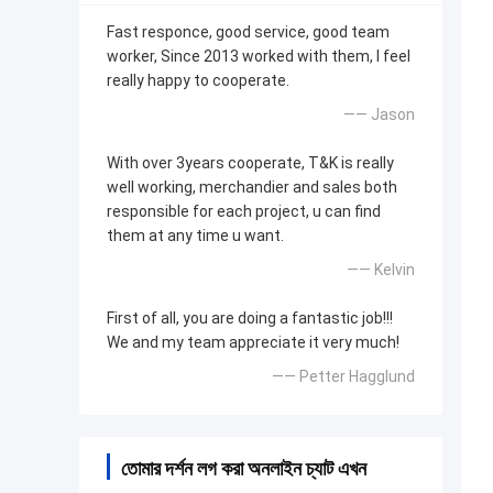
Fast responce, good service, good team
worker, Since 2013 worked with them, I feel
really happy to cooperate.
—— Jason
With over 3years cooperate, T&K is really
well working, merchandier and sales both
responsible for each project, u can find
them at any time u want.
—— Kelvin
First of all, you are doing a fantastic job!!!
We and my team appreciate it very much!
—— Petter Hagglund
তোমার দর্শন লগ করা অনলাইন চ্যাট এখন