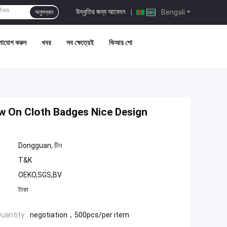
উদ্ধৃতির জন্য আবেদন
|
Bengali
অনুসন্ধান
গাযোগ করুন
খবর
সব ক্ষেত্রেই
ভিআর শো
 On Cloth Badges Nice Design
Dongguan, চীন
T&K
OEKO,SGS,BV
টাকা
uantity:
negotiation，500pcs/per item