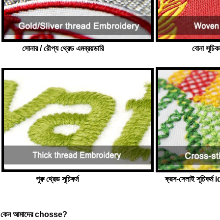
সোনার / রৌপ্য থ্রেড এমব্রয়ডারি
বোনা সূচিকর
পুরু থ্রেড সূচিকর্ম
ক্রস-সেলাই সূচিকর্ম 
কেন আমাদের chosse?