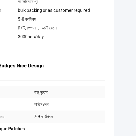
আলোচনাযোগ্য
s:
bulk packing or as customer required
5-8 কর্মদিবস
টি/টি, পেপাল ， আলী বেতন
3000pcs/day
Badges Nice Design
ধাতু সুতোর
কাস্টম শেপ
ময়:
7-9 কার্যদিবস
ique Patches