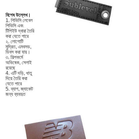
বিশেষ উল্লেখ।
1. পিভিসি লেবেল
পিভিসি এবং
টিপিইউ দ্বারা তৈরি
করা যেতে পারে
২. লোগোটি
মুদ্রিত, এমবসড,
ডিবস করা যায়।
৩. শিল্পকর্মে
অভিষেক, সেলাই
রয়েছে
4. এটি দড়ি, ধাতু
দিয়ে তৈরি করা
যেতে পারে
5. ব্যাগ, জ্যাকেট
জন্য ব্যবহৃত