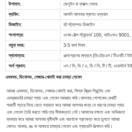
উপাদান:
জেনুইন বা ফ্যাক্স লেদার
ব্যাকিং:
আপনি আপনার স্বাগত ধন্যবাদ
ডিজাইন:
হট স্ট্যাম্পড ডিজাইন
শংসাপত্র:
ওকো-টেক্স স্ট্যান্ডার্ড 100, আইএসও 9001, প্
নমুনা সময়:
3-5 কার্য দিবস
স্থানান্তর:
এক্সপ্রেসের মাধ্যমে (ডিএইচএল / টিএনটি / 
অর্থ প্রদান:
এল / সি, ডি / এ, ডি / পি, টি / টি, ওয়েস্টার
এমবসড, ডিবোসড, লেজার-খোদাই করা চামড়া লেবেল
আমরা এমবসড, ডিবোসড, লেজার-খোদাই করা, সিল্ক স্ক্রিন প্রিন্টেড এবং 
এমব্রয়ডারি চামড়া প্যাচ এবং লেবেল সরবরাহ করি।আপনার পোশাকের রেখাটি 
পরবর্তী স্তরে নিয়ে যেতে সহায়তা করে আমরা আপনার জন্য যে ধরণের চামড়া প্যাচ 
এবং লেবেল তৈরি করতে পারি তার সীমাবদ্ধতা নেই।আমাদের দক্ষতা এবং অভিজ্ঞতা 
ব্যবহার করে আমরা আপনার দৃষ্টিভঙ্গি এবং ধারণাকে প্রাণবন্ত করে তুলতে আমরা 
কোনও আকার, রঙ বা আকারে চামড়ার লেবেল এবং প্যাচগুলি উত্পাদন করি।