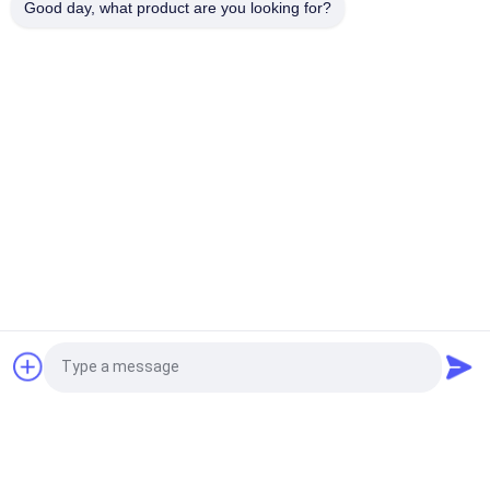
Good day, what product are you looking for?
প্যাচ
সব
কাস্টম পোশাক প্যাচ
কাস্টম দোরোখা প্যাচ
তাপ স্থানান্তর বস্ত্র লেবেল
স্ক্রিন প্রিন্টিং লেবেল
3D উচ্চ ফ্রিকোয়েন্সি TPU 
সিলিকন রাবারের লেবেল
ব্যাজ
বোনা পোশাক লেবেল
এমবসড চামড়া প্যাচ
উদ্ধৃতির জন্য আবেদন