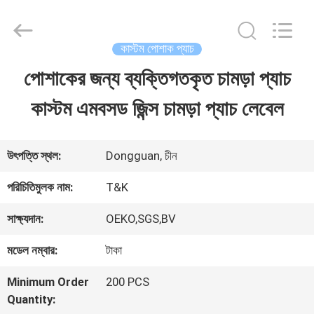
2026
T&K
Garment
Accessories
কাস্টম পোশাক প্যাচ
Co.,Ltd.
All
বাড়ি
পোশাকের জন্য ব্যক্তিগতকৃত চামড়া প্যাচ
Rights
Reserved.
কাস্টম এমবসড জিন্স চামড়া প্যাচ লেবেল
পণ্য
উৎপত্তি স্থল:
Dongguan, চীন
আমাদের
পরিচিতিমুলক নাম:
T&K
সম্পর্কে
সাক্ষ্যদান:
OEKO,SGS,BV
মডেল নম্বার:
টাকা
কারখানা
Minimum Order
200 PCS
ভ্রমণ
Quantity: