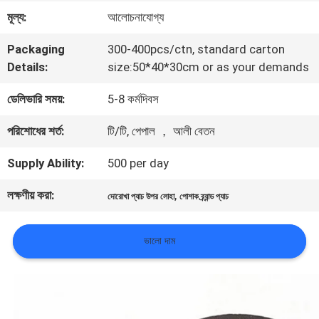
মূল্য:
আলোচনাযোগ্য
মান
Packaging
300-400pcs/ctn, standard carton
নিয়ন্ত্রণ
Details:
size:50*40*30cm or as your demands
ডেলিভারি সময়:
5-8 কর্মদিবস
আমাদের
পরিশোধের শর্ত:
টি/টি, পেপাল ， আলী বেতন
সাথে
Supply Ability:
500 per day
যোগাযোগ
লক্ষণীয় করা:
,
করুন
দোরোখা প্যাচ উপর লোহা
পোশাক ব্র্যান্ড প্যাচ
ভালো দাম
খবর
সব