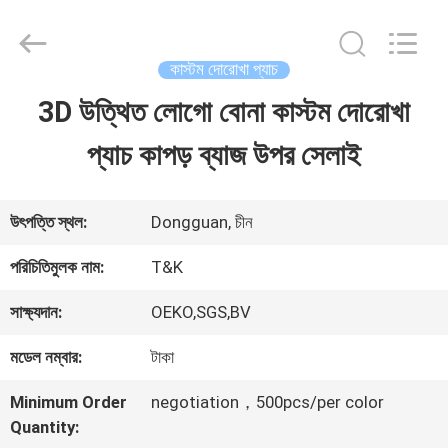
2026
T&K
Garment
Accessories
কাস্টম দোরোখা প্যাচ
Co.,Ltd.
All
বাড়ি
3D উত্থিত লোগো বোনা কাস্টম দোরোখা
Rights
Reserved.
প্যাচ কাপড় ব্যাজ উপর সেলাই
পণ্য
উৎপত্তি স্থল:
Dongguan, চীন
আমাদের
পরিচিতিমুলক নাম:
T&K
সম্পর্কে
সাক্ষ্যদান:
OEKO,SGS,BV
মডেল নম্বার:
টাকা
কারখানা
Minimum Order
negotiation，500pcs/per color
ভ্রমণ
Quantity: