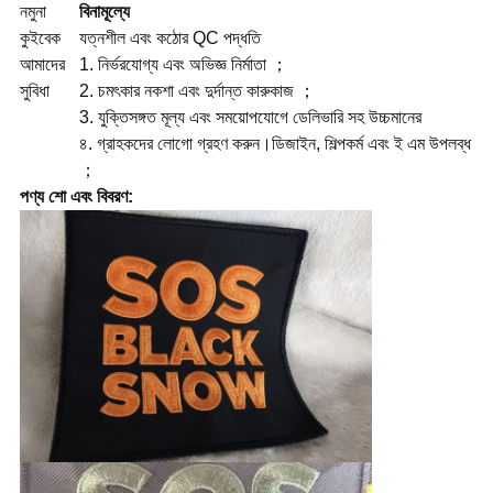
নমুনা
বিনামূল্যে
কুইবেক
যত্নশীল এবং কঠোর QC পদ্ধতি
আমাদের
1. নির্ভরযোগ্য এবং অভিজ্ঞ নির্মাতা ；
সুবিধা
2. চমৎকার নকশা এবং দুর্দান্ত কারুকাজ ；
3. যুক্তিসঙ্গত মূল্য এবং সময়োপযোগে ডেলিভারি সহ উচ্চমানের
৪. গ্রাহকদের লোগো গ্রহণ করুন।ডিজাইন, শিল্পকর্ম এবং ই এম উপলব্ধ
；
পণ্য শো এবং বিবরণ: