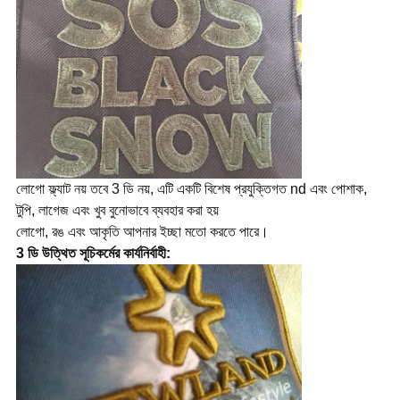
লোগো ফ্ল্যাট নয় তবে 3 ডি নয়, এটি একটি বিশেষ প্রযুক্তিগত nd এবং পোশাক,
টুপি, লাগেজ এবং খুব বুনোভাবে ব্যবহার করা হয়
লোগো, রঙ এবং আকৃতি আপনার ইচ্ছা মতো করতে পারে।
3 ডি উত্থিত সূচিকর্মের কার্যনির্বাহী: