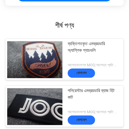
শীর্ষ পণ্য
ব্যক্তিগতকৃত এমব্রয়ডারি
অ্যাপ্লিক প্যাচগুলি
আলোচনাযোগ্য MOQ:আলোচ্য প্রতি আইটেম p 500pcs /
যোগাযোগ
পলিয়েস্টার এমব্রয়ডারি ব্যাজ হিট
কাট
আলোচনাযোগ্য MOQ:আলোচ্য প্রতি আইটেম p 500pcs /
যোগাযোগ