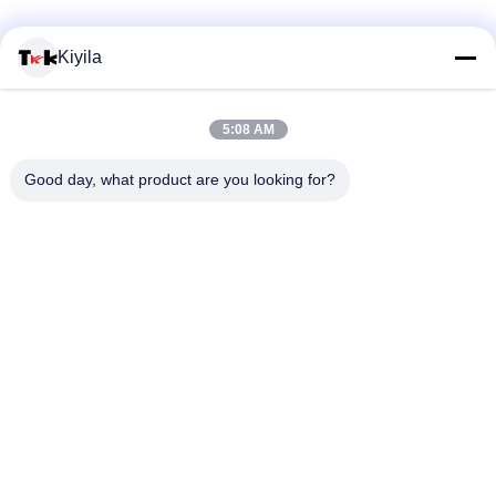
কাস্টম দোরোখা প্যাচ
Kiyila
100% তোয়ালে সেলাই চেনিলে কাস্টম সূচিকর্ম প্যাচগুলি
5:08 AM
Hotfix কাস্টম দোরোখা প্যাচ কাঁচুলি Hoodies জন্য স্থানান্তর উপর আয়না আয়না
Good day, what product are you looking for?
কাপড় / লাগেজের জন্য 100% সুতি ফ্যাশনাল কাস্টম এমব্রয়ডারি প্যাচ
সব
কাস্টম পোশাক প্যাচ
কাস্টম দোরোখা প্যাচ
তাপ স্থানান্তর বস্ত্র লেবেল
স্ক্রিন প্রিন্টিং লেবেল
3D উচ্চ ফ্রিকোয়েন্সি TPU 
সিলিকন রাবারের লেবেল
ব্যাজ