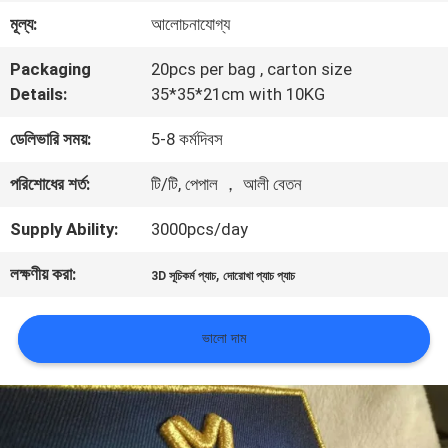
মূল্য:
আলোচনাযোগ্য
মান
Packaging
20pcs per bag , carton size
নিয়ন্ত্রণ
Details:
35*35*21cm with 10KG
ডেলিভারি সময়:
5-8 কর্মদিবস
আমাদের
পরিশোধের শর্ত:
টি/টি, পেপাল ， আলী বেতন
সাথে
Supply Ability:
3000pcs/day
যোগাযোগ
লক্ষণীয় করা:
,
করুন
3D সূচিকর্ম প্যাচ
দোরোখা প্যাচ প্যাচ
ভালো দাম
খবর
সব