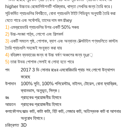
higher উচ্চতর রেজোলিউশনটি পরিষ্কার, খাস্তা লেখনির জন্য তৈরি করে।
সূচিকর্মিত প্যাচগুলির বিপরীতে, বোনা প্যাচগুলি টাইট শিডিয়ুল অনুযায়ী তৈরি করা
যেতে পারে এবং সর্বোপরি, তাদের দাম কম they
1)
এমব্রয়েডারি প্যাচগুলির উপর একটি 50% সঞ্চয়
2)
উচ্চ-সংজ্ঞা পাঠ্য, লোগো এবং শিল্পকর্ম
3)
একটি সমতল পৃষ্ঠ, পোশাক, ব্যাগ এবং অন্যান্য টেক্সটাইল পণ্যগুলিতে কাস্টম
তৈরি প্যাচগুলি সহজেই সংযুক্ত করা যায়
4)
বহিরঙ্গন ব্যবহারের জন্য বা উচ্চ ঘর্ষণ অঞ্চলের জন্য দৃur়
5)
তারা উভয় পোশাক সেলাই বা লোহা হতে পারে
পদ
2017 3 ডি সোনার রঙের এমবোরিডারি প্যাচ সহ লোগো উত্থাপন
করেছে
উপাদান
100% সুতি, 100% পলিয়েস্টার, নাইলন, টোয়েল, বোনা ফ্যাব্রিক,
ক্যানভাস, অনুভূত, সিল্ক।
রঙ
গ্রাহকের প্রয়োজনীয় হিসাবে
আয়তন
গ্রাহকের প্রয়োজনীয় হিসাবে
কলাকৌশল
কোল্ড কাট, কাটা কাটা, হিট কাট, লেজার কাট, অতিস্বনক কাট বা আপনার
অনুরোধ হিসাবে।
চরিত্রগত
3D