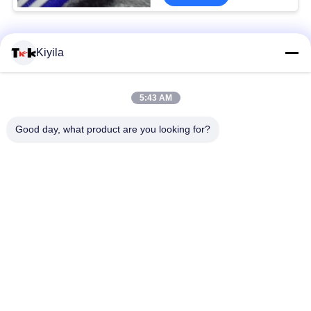
কর্ড রোপ
Kiyila
কাস্টম লোগো এবং গার্মেন্ট কোট জ্যাকেট জন্য অ- স্লিপ সিলিকন ইলাস্টিক টেপ
5:43 AM
উচ্চ তানতা 3cm অ ইলাস্টিক কর্ড ফ্লাট নাইলন কর্ড ই এম / ODM উপলভ্য
Good day, what product are you looking for?
100% পলিয়েস্টার / নাইলন বোনা উল্লম্ব লোগো সঙ্গে ইলাস্টিক রিবন ঢেকে
সব
কাস্টম পোশাক প্যাচ
কাস্টম দোরোখা প্যাচ
তাপ স্থানান্তর বস্ত্র লেবেল
স্ক্রিন প্রিন্টিং লেবেল