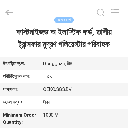
2026
T&K
Garment
Accessories
কর্ড রোপ
Co.,Ltd.
All
বাড়ি
কাস্টমাইজড অ ইলাস্টিক কর্ড, তাপীয়
Rights
Reserved.
ট্রান্সফার মুদ্রণ পলিয়েস্টার পরিবাহক
পণ্য
উৎপত্তি স্থল:
Dongguan, চীন
আমাদের
পরিচিতিমুলক নাম:
T&K
সম্পর্কে
সাক্ষ্যদান:
OEKO,SGS,BV
মডেল নম্বার:
টাকা
কারখানা
Minimum Order
1000 M
ভ্রমণ
Quantity: