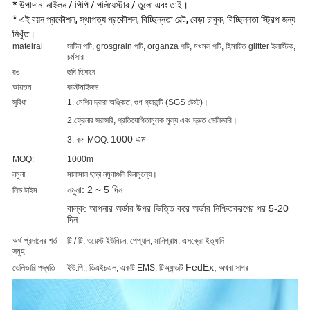
* উপাদান: নাইলন / পিপি / পলিয়েস্টার / তুলো এবং তাই।
* এই বয়ন প্রকৌশল, স্থাপত্য প্রকৌশল, বিচ্ছিন্নতা বেল্ট, বেড়া চাবুক, বিচ্ছিন্নতা স্ট্রিপ জন্য
নিখুঁত।
mateiral
সাটিন পটি, grosgrain পটি, organza পটি, মখমল পটি, হিমায়িত glitter ইলাস্টিক,
চর্মসার
রঙ
ছবি হিসাবে
আয়তন
কাস্টমাইজড
সুবিধা
1. মেশিন দ্বারা অঙ্কিত, গুণ গ্যারান্টি (SGS টেস্ট)।
2.ফ্রেনার সরাসরি, প্রতিযোগিতামূলক মূল্য এবং দ্রুত ডেলিভারি।
1000 এম
3. কম MOQ:
MOQ:
1000m
নমুনা
মালামাল ছাড়া নমুনাগুলি বিনামূল্যে।
নমুনা: 2 ~ 5 দিন
লিড টাইম
বাল্ক: আপনার অর্ডার উপর ভিত্তি করে অর্ডার নিশ্চিতকরণের পর 5-20
দিন
অর্থ প্রদানের শর্ত
টি / টি, ওয়েস্ট ইউনিয়ন, পেপ্যাল, মানিগ্রাম, এসক্রো ইত্যাদি
সমুহ
FedEx,
ডেলিভারি পদ্ধতি
ইউ.পি., ডিএইচএল, একটি EMS, টিঅ্যান্ডটি
অথবা সাগর