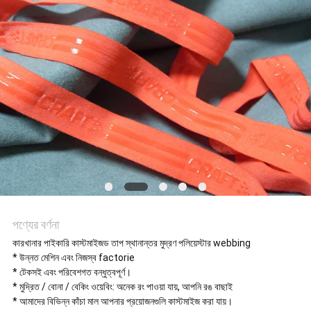
ক্ষেত্রেই
VR
SHOW
সাইট
ম্যাপ
গোপনীয়তা
পণ্যের বর্ণনা
কারখানার পাইকারি কাস্টমাইজড তাপ স্থানান্তর মুদ্রণ পলিয়েস্টার webbing
নীতি
* উন্নত মেশিন এবং নিজস্ব factorie
* টেকসই এবং পরিবেশগত বন্ধুত্বপূর্ণ।
* মুদ্রিত / বোনা / বেকিং ওয়েবিং: অনেক রং পাওয়া যায়, আপনি রঙ বাছাই
* আমাদের বিভিন্ন কাঁচা মাল আপনার প্রয়োজনগুলি কাস্টমাইজ করা যায়।