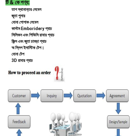
টি & কে পণ্য:
তাপ স্থানান্তর লেবেল
জুতা পুলার
বোনা পোশাক লেবেল
কাস্টম Emboridery প্যাচ
সিলিকন এবং পিভিসি রাবার প্যাচ
জিন্স এবং জুতা চামড়া প্যাচ
অ স্লিপ ইলাস্টিক টেপ।
বোনা টেপ
3D রাবার প্যাচ