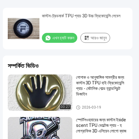
কাস্টম ট্রেডমার্ক TPU প্যাচ 3D উচ্চ ফ্রিকোয়েন্সি লেবেল
এখন চ্যাট করুন
আরও জানুন
সম্পর্কিত ভিডিও
পোশাক ও আনুষাঙ্গিক সামগ্রীর জন্য
কাস্টম 3D TPU হাই-ফ্রিকোয়েন্সি
প্যাচ - মেটালিক গোল্ড হ্যান্ডপ্রিন্ট
ডিজাইন
কাস্টম পোশাক প্যাচ
00:27
2026-03-19
স্পোর্টসওয়্যারের জন্য কাস্টম ইরide
scent TPU ভোল্টেজ প্যাচ - হ
লোগ্রাফিক 3D এলিয়েন লোগো ব্যাজ