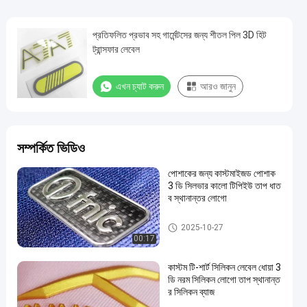
প্রতিফলিত প্রভাব সহ গার্মেন্টসের জন্য শীতল পিল 3D হিট
ট্রান্সফার লেবেল
এখন চ্যাট করুন
আরও জানুন
সম্পর্কিত ভিডিও
পোশাকের জন্য কাস্টমাইজড পোশাক
3 ডি সিলভার কালো টিপিইউ তাপ ধাত
ব স্থানান্তর লোগো
3D উচ্চ ফ্রিকোয়েন্সি TPU ব্যাজ
2025-10-27
00:17
কাস্টম টি-শার্ট সিলিকন লেবেল ধোয়া 3
ডি নরম সিলিকন লোগো তাপ স্থানান্ত
র সিলিকন ব্যাজ