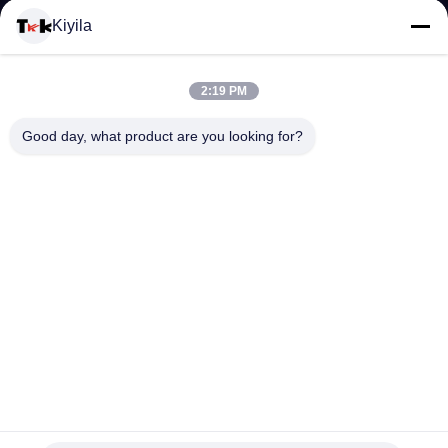
Kiyila
মান
নিয়ন্ত্রণ
2:19 PM
Good day, what product are you looking for?
আমাদের
সাথে
যোগাযোগ
করুন
খবর
সব
সুন্দর ডিজাইন ছোট ছিদ্র হং ট্যাগ্স, রেট্রো / মদ দোকানে হং ট্যাগ