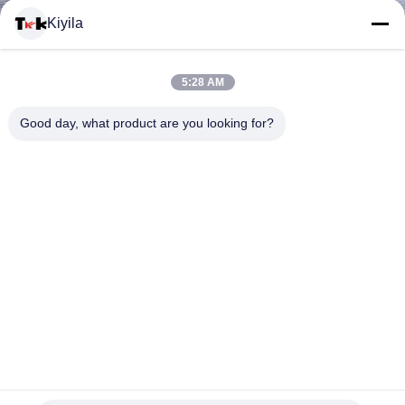
Kiyila
মান
নিয়ন্ত্রণ
5:28 AM
Good day, what product are you looking for?
আমাদের
সাথে
যোগাযোগ
করুন
খবর
সব
পোশাক জন্য ইকো - বন্ধুত্বপূর্ণ গাঢ় বাদামী এমবসড চামড়া প্যাচ