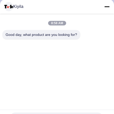
Kiyila
মান
নিয়ন্ত্রণ
8:58 AM
Good day, what product are you looking for?
আমাদের
সাথে
যোগাযোগ
করুন
খবর
Custom Embroidered Military Name Patches , Large 3D
সব
Embroidery Patches