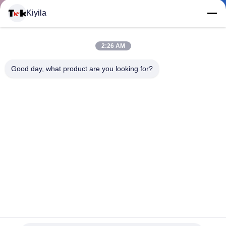
Kiyila
মান
নিয়ন্ত্রণ
2:26 AM
Good day, what product are you looking for?
আমাদের
সাথে
যোগাযোগ
করুন
খবর
সব
এমবসড কাস্টম পোশাক প্যাচ, পিভিসি রাবার লেবেল সেলাই-উপর ব্যাজ ধরন টাইপ