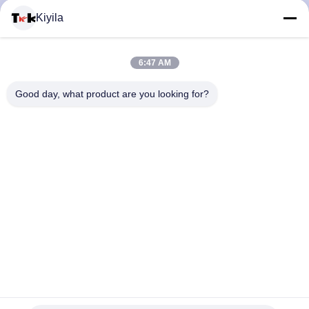
Kiyila
মান
নিয়ন্ত্রণ
6:47 AM
Good day, what product are you looking for?
আমাদের
সাথে
যোগাযোগ
করুন
খবর
সব
লোহা ব্যাক স্টোন হস্তনির্মিত সঙ্গে কাস্টম দোরোখা প্যাচ