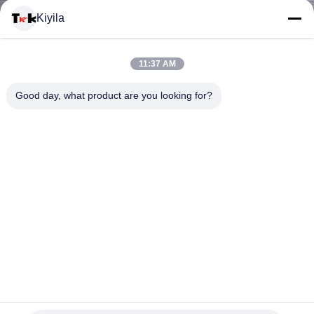
Kiyila
মান
নিয়ন্ত্রণ
11:37 AM
Good day, what product are you looking for?
আমাদের
সাথে
যোগাযোগ
করুন
খবর
কারখানার কাস্টমাইজড উচ্চ ফ্রিকোয়েন্সি তাপ স্থানান্তর টিপিইউ 3 ডি পোশাকের
সব
জন্য এমবসড